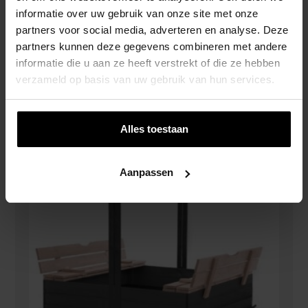
Zandbak Met Parasoldak 120 X 100 – Met
informatie over uw gebruik van onze site met onze
Opklapbare Bankjes – 2 Planks Antraciet –
partners voor social media, adverteren en analyse. Deze
Prestige Garden
partners kunnen deze gegevens combineren met andere
€
139,00
informatie die u aan ze heeft verstrekt of die ze hebben
verzameld op basis van uw gebruik van hun services.
Alles toestaan
Aanpassen