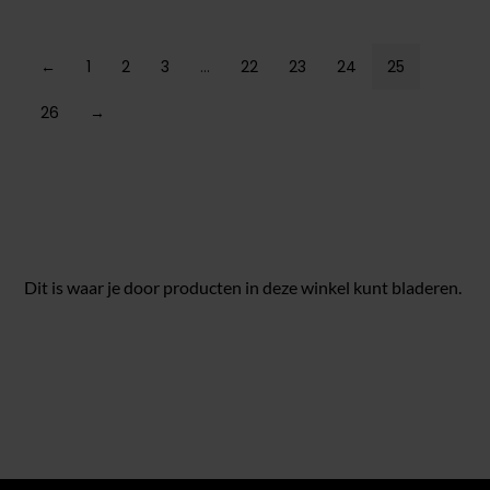
←
1
2
3
…
22
23
24
25
26
→
Dit is waar je door producten in deze winkel kunt bladeren.