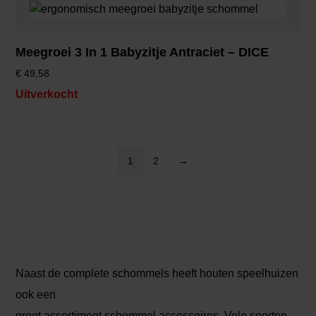
Meegroei 3 In 1 Babyzitje Antraciet – DICE
€
49,58
Uitverkocht
1
2
→
Naast de complete schommels heeft houten speelhuizen
ook een
groot assortiment schommel accessoires. Vele soorten