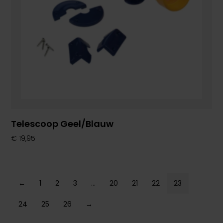
Telescoop Geel/blauw
€
19,95
←
1
2
3
…
20
21
22
23
24
25
26
→