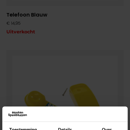
Telefoon Blauw
€
14,95
Uitverkocht
Toestemming
Details
Over