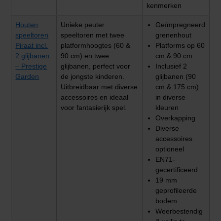
kenmerken
Houten
Unieke peuter
Geïmpregneerd
speeltoren
speeltoren met twee
grenenhout
Piraat incl.
platformhoogtes (60 &
Platforms op 60
2 glijbanen
90 cm) en twee
cm & 90 cm
– Prestige
glijbanen, perfect voor
Inclusief 2
Garden
de jongste kinderen.
glijbanen (90
Uitbreidbaar met diverse
cm & 175 cm)
accessoires en ideaal
in diverse
voor fantasierijk spel.
kleuren
Overkapping
Diverse
accessoires
optioneel
EN71-
gecertificeerd
19 mm
geprofileerde
bodem
Weerbestendig