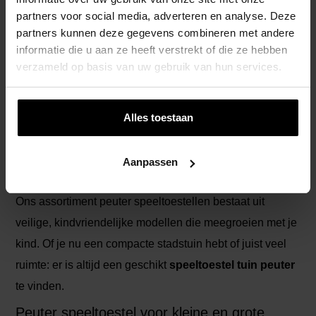
partners voor social media, adverteren en analyse. Deze
klimwand
partners kunnen deze gegevens combineren met andere
Duurzaam materiaal en eenvoudig te monteren
informatie die u aan ze heeft verstrekt of die ze hebben
Kindvriendelijke afwerking en gecertificeerde
verzameld op basis van uw gebruik van hun services.
veiligheid
Tip:
Wil je ook inspiratie voor grotere kinderen? Bekijk
Alles toestaan
onze
speeltoestellen met glijbaan
of ontdek alle
speeltorens
.
Aanpassen
Welk peuter speeltoestel past in jouw tuin?
Ons assortiment peuter speeltoestellen bestaat uit
veilige, kindvriendelijke modellen die meegroeien met je
kind. Of je nu een compacte stadstuin hebt of juist veel
ruimte: er is altijd een geschikt
speeltoestel tuin peuter
te vinden.
Peuter speeltoestel voor kleine en grote