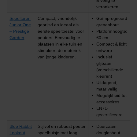
& veilig te
verankeren
Speeltoren
Compact, vriendelijk
Geïmpregneerd
Junior One
geprijsd en ideaal als
grenenhout
– Prestige
eerste speeltoestel voor
Platformhoogte:
Garden
peuters. Eenvoudig te
60 cm
plaatsen in elke tuin en
Compact & licht
stimuleert de motoriek
ontwerp
van jonge kinderen.
Inclusief
glijbaan
(verschillende
kleuren)
Uitdagend,
maar veilig
Mogelijkheid tot
accessoires
EN71-
gecertificeerd
Blue Rabbit
Stijlvol en robuust peuter
Duurzaam
Lookout
speelhuisje met laag
douglashout