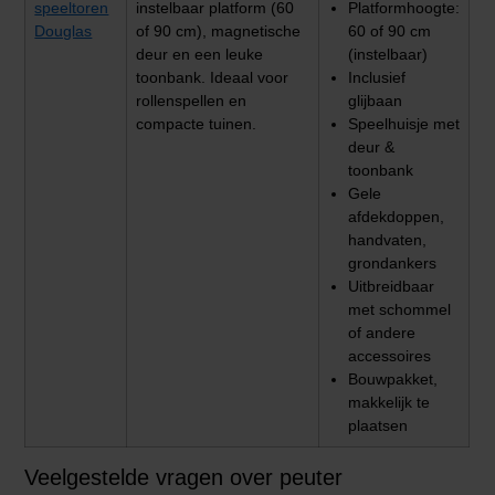
speeltoren
instelbaar platform (60
Platformhoogte:
Douglas
of 90 cm), magnetische
60 of 90 cm
deur en een leuke
(instelbaar)
toonbank. Ideaal voor
Inclusief
rollenspellen en
glijbaan
compacte tuinen.
Speelhuisje met
deur &
toonbank
Gele
afdekdoppen,
handvaten,
grondankers
Uitbreidbaar
met schommel
of andere
accessoires
Bouwpakket,
makkelijk te
plaatsen
Veelgestelde vragen over peuter