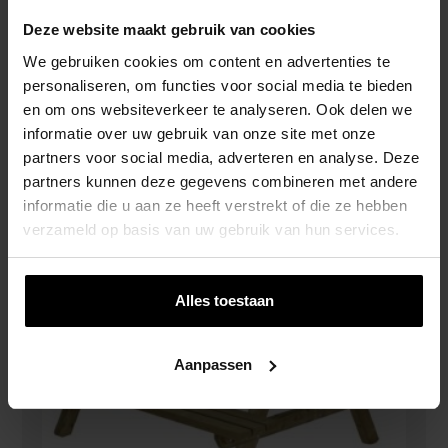
Deze website maakt gebruik van cookies
We gebruiken cookies om content en advertenties te
personaliseren, om functies voor social media te bieden
Picknicktafel 180x160cm (45mm)
en om ons websiteverkeer te analyseren. Ook delen we
€
463,00
informatie over uw gebruik van onze site met onze
partners voor social media, adverteren en analyse. Deze
partners kunnen deze gegevens combineren met andere
informatie die u aan ze heeft verstrekt of die ze hebben
verzameld op basis van uw gebruik van hun services.
Alles toestaan
Aanpassen