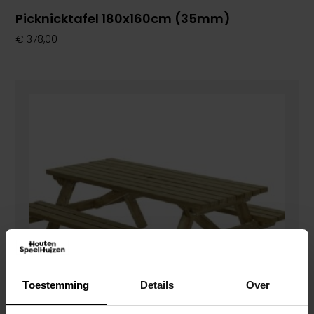
Picknicktafel 180x160cm (35mm)
€
378,00
Toestemming
Details
Over