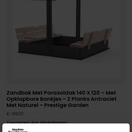
Zandbak Met Parasoldak 140 X 120 – Met
Opklapbare Bankjes – 2 Planks Antraciet
Met Naturel – Prestige Garden
€
149,00
Toevoegen Aan Winkelwagen