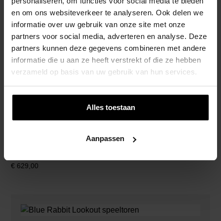
personaliseren, om functies voor social media te bieden
en om ons websiteverkeer te analyseren. Ook delen we
informatie over uw gebruik van onze site met onze
partners voor social media, adverteren en analyse. Deze
partners kunnen deze gegevens combineren met andere
informatie die u aan ze heeft verstrekt of die ze hebben
Blue Rabbit Kiosk Speeltoren Met Glijbaan
verzameld op basis van uw gebruik van hun services.
€
499,00
Alles toestaan
Aanpassen
Blue Rabbit Lookout Speeltoren
€
629,00