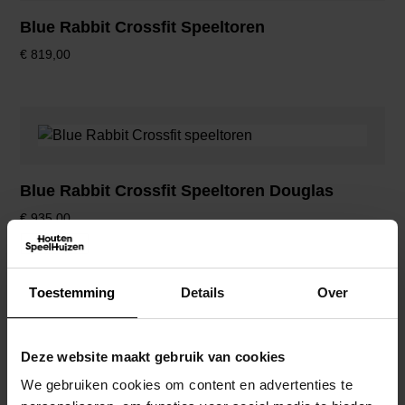
Blue Rabbit Crossfit Speeltoren
€
819,00
Blue Rabbit Crossfit Speeltoren Douglas
€
935,00
Toestemming
Details
Over
Blue Rabbit Kiosk Speeltoren Douglas
Deze website maakt gebruik van cookies
€
579,00
We gebruiken cookies om content en advertenties te