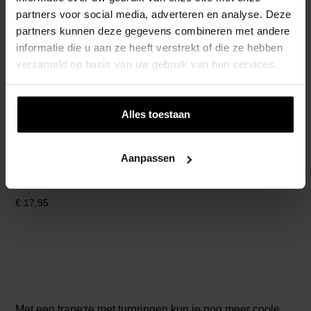
partners voor social media, adverteren en analyse. Deze
partners kunnen deze gegevens combineren met andere
Houten Ringtrapeze Met Kunststof Ringen –
informatie die u aan ze heeft verstrekt of die ze hebben
Rood
verzameld op basis van uw gebruik van hun services.
€
19,95
Alles toestaan
Aanpassen
Houten Ringtrapeze Met Metalen Ringen
€
17,95
Met een trapeze met turnringen kun je nog meer coole