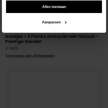
Alles toestaan
Aanpassen
Zandbak 140 X 120 – Met Opklapbare
Bankjes – 2 Planks Antraciet Met Naturel –
Prestige Garden
€
99,00
Toevoegen Aan Winkelwagen