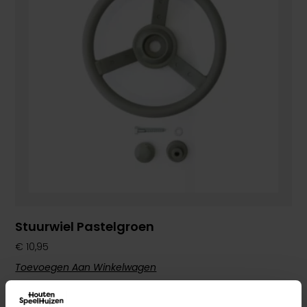
Stuurwiel Pastelgroen
€
10,95
Toevoegen Aan Winkelwagen