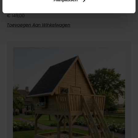
Opklapbare Bankjes – 2 Planks Antraciet
Met Naturel – Prestige Garden
€
149,00
Toevoegen Aan Winkelwagen