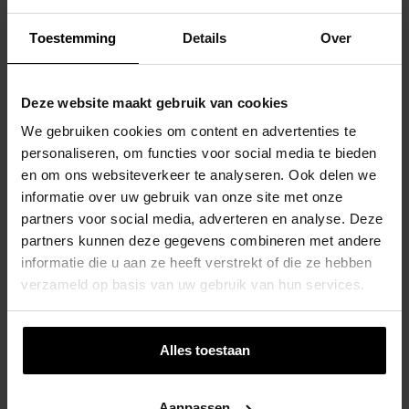
Toestemming
Details
Over
Deze website maakt gebruik van cookies
We gebruiken cookies om content en advertenties te
personaliseren, om functies voor social media te bieden
en om ons websiteverkeer te analyseren. Ook delen we
informatie over uw gebruik van onze site met onze
partners voor social media, adverteren en analyse. Deze
partners kunnen deze gegevens combineren met andere
informatie die u aan ze heeft verstrekt of die ze hebben
verzameld op basis van uw gebruik van hun services.
Alles toestaan
Zandbak Met Parasoldak 140 X 120 – Met
Aanpassen