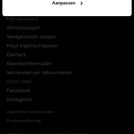
Picknicktafels
Aanpassen
INFO
Mijn account
Winkelwagen
Veelgestelde vragen
Hout eigenschappen
Contact
Klachtenformulier
Verzenden en retourneren
VOLG ONS
Facebook
Instagram
Algemene voorwaarden
Privacyverklaring
Webshop op maat door Studio Maatmerk