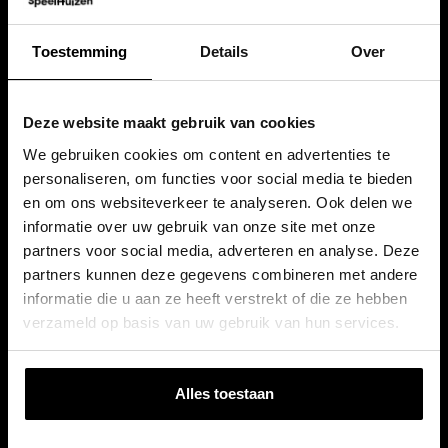
Toestemming
Details
Over
CONTACT
+31 33 234 07 00
Deze website maakt gebruik van cookies
info@houtenspeelhuizen.nl
We gebruiken cookies om content en advertenties te
SHOWTUIN & AFHALEN
personaliseren, om functies voor social media te bieden
Bovenstraatweg 55
en om ons websiteverkeer te analyseren. Ook delen we
8096PD Oldebroek
informatie over uw gebruik van onze site met onze
partners voor social media, adverteren en analyse. Deze
Onze showtuin bezoeken en bestellingen afhalen zijn alleen
mogelijk op afspraak
partners kunnen deze gegevens combineren met andere
informatie die u aan ze heeft verstrekt of die ze hebben
ALLE PRODUCTEN
verzameld op basis van uw gebruik van hun services.
Houten speelhuisjes
Houten speeltoestellen
Schommels
Alles toestaan
Trampolines