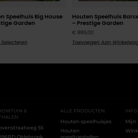
n Speelhuis Big House
Houten Speelhuis Barc
stige Garden
– Prestige Garden
€
889,00
 Selecteren
Toevoegen Aan Winkelwa
HOWTUIN &
ALLE PRODUCTEN
INFO
FHALEN
Houten speelhuisjes
Mijn
ovenstraatweg 55
Houten
Win
096PD Oldebroek
speeltoestellen