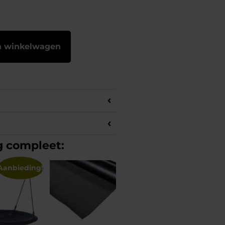
n winkelwagen
g compleet:
Aanbieding!