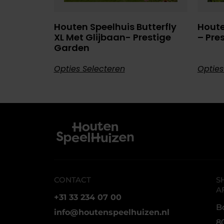
Houten Speelhuis Butterfly
Houte
XL Met Glijbaan- Prestige
– Pre
Garden
Opties Selecteren
Opties
CONTACT
S
A
+31 33 234 07 00
B
info@houtenspeelhuizen.nl
8