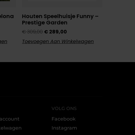
elona
Houten Speelhuisje Funny –
Prestige Garden
€
309,00
€
289,00
gen
Toevoegen Aan Winkelwagen
VOLG ONS
 account
Facebook
kelwagen
Instagram