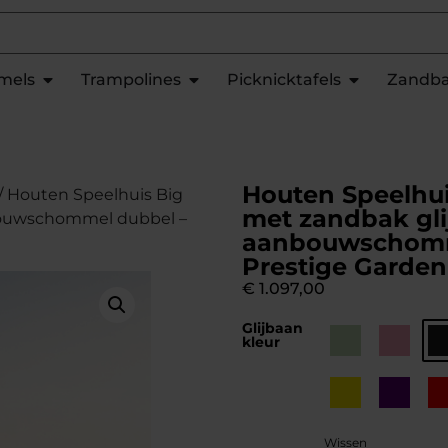
mels
Trampolines
Picknicktafels
Zandb
Houten Speelhui
/ Houten Speelhuis Big
met zandbak gli
bouwschommel dubbel –
aanbouwschomm
Prestige Garden
€
1.097,00
Glijbaan
kleur
Wissen