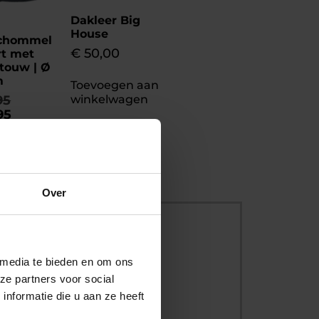
Dakleer Big
House
chommel
€
50,00
rt met
touw | Ø
m
Toevoegen aan
winkelwagen
95
95
egen aan
lwagen
Over
 media te bieden en om ons
ersbescherming
ze partners voor social
nformatie die u aan ze heeft