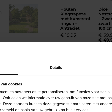
Houten
Dice
Ringtrapeze
Nests
met kunststof
– Zwa
ringen –
zwart 
Antraciet
100 c
€
19,95
€
59,
€
49,
Toevoegen aan
winkelwagen
Toevo
winke
Details
 van cookies
ent en advertenties te personaliseren, om functies voor social
Zekerheid met Kop
. Ook delen we informatie over uw gebruik van onze site met on
e. Deze partners kunnen deze gegevens combineren met andere i
Veilig winkelen.
erzameld op basis van uw gebruik van hun services.