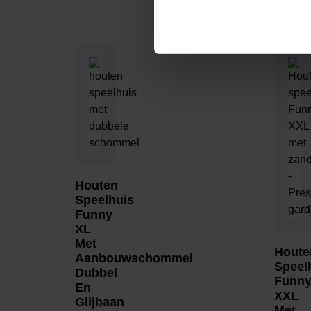
Houten
Speelhuis
Funny
XL
Met
Houte
Aanbouwschommel
Speel
Dubbel
Funn
En
XXL
Glijbaan
Met