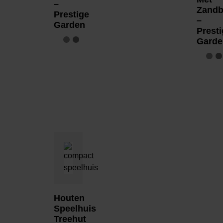
–
Zandb
Prestige
–
Garden
Presti
Garde
Houten
Speelhuis
Treehut