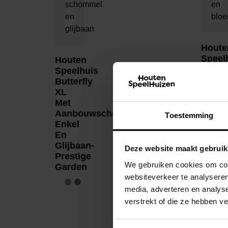
Houte
Speel
Houten
Funn
Speelhuis
L –
Butterfly
Presti
XL
Garde
Met
Aanbouwschommel
Toestemming
Enkel
En
Glijbaan-
Deze website maakt gebruik
Prestige
We gebruiken cookies om cont
Garden
websiteverkeer te analyseren
media, adverteren en analys
verstrekt of die ze hebben v