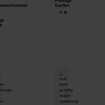
Prestige
ouwschommel
Garden
ge
n