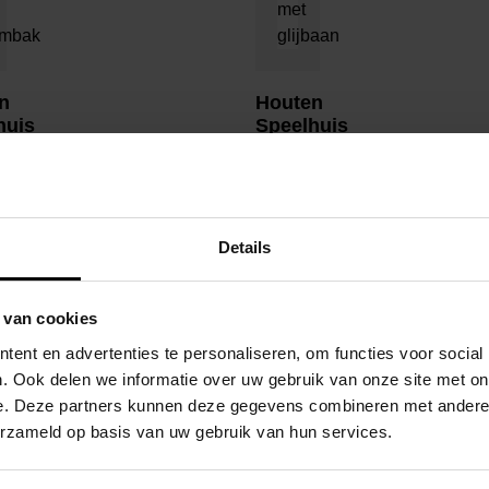
n
Houten
huis
Speelhuis
y
Funny
L Met
ge
Aanbouwschommel
n
Dubbel
En
Details
Glijbaan
–
Prestige
 van cookies
Garden
ent en advertenties te personaliseren, om functies voor social
. Ook delen we informatie over uw gebruik van onze site met on
e. Deze partners kunnen deze gegevens combineren met andere i
erzameld op basis van uw gebruik van hun services.