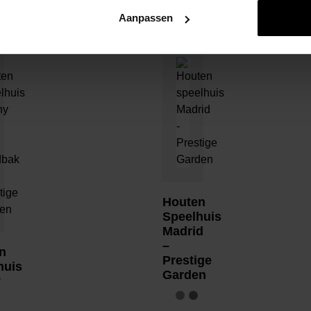
Aanpassen
Houten
Speelhuis
Madrid
–
n
Prestige
huis
Garden
y