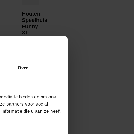
Houten
Speelhuis
Funny
XL –
Prestige
Garden
Over
 media te bieden en om ons
ze partners voor social
nformatie die u aan ze heeft