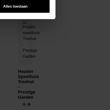
Alles toestaan
Houten
Speelhuis
Treehut
–
Prestige
Garden