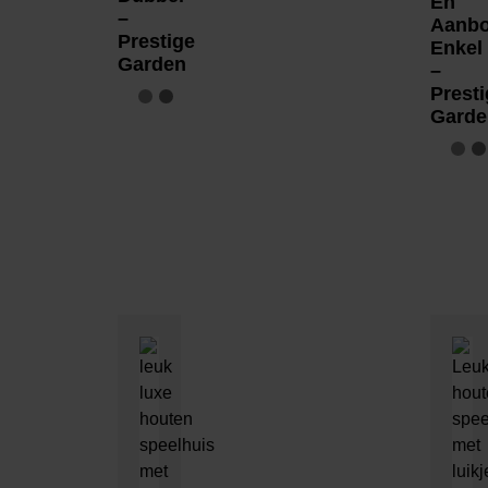
En
–
Aanb
Prestige
Enkel
Garden
–
Presti
Garde