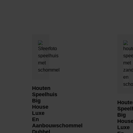
Houten
Speelhuis
Big
Houte
House
Speel
Luxe
Big
En
Hous
Aanbouwschommel
Luxe
Dubbel