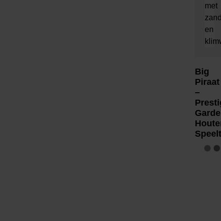
Big
Piraat
–
Presti
Garde
Houte
Speelt