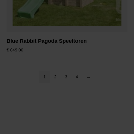
Blue Rabbit Pagoda Speeltoren
€
649,00
1
2
3
4
→