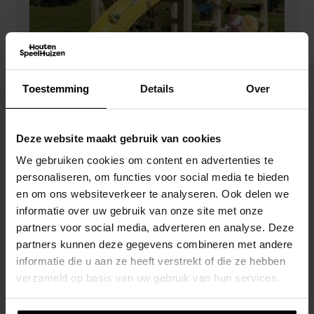
Toestemming
Details
Over
Deze website maakt gebruik van cookies
Blue Rabbit Crossfit Speeltoren Douglas
We gebruiken cookies om content en advertenties te
personaliseren, om functies voor social media te bieden
€
935,00
en om ons websiteverkeer te analyseren. Ook delen we
informatie over uw gebruik van onze site met onze
partners voor social media, adverteren en analyse. Deze
partners kunnen deze gegevens combineren met andere
informatie die u aan ze heeft verstrekt of die ze hebben
verzameld op basis van uw gebruik van hun services.