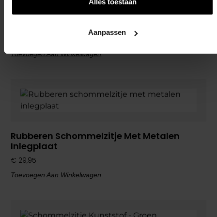
Alles toestaan
Touwladder Houten Sporten – 5 Sporten
Aanpassen
€
19,95
Toevoegen Aan Winkelwagen
Rubberen Schommelzitje Met Metalen
Inlegplaat
€
29,95
Toevoegen Aan Winkelwagen