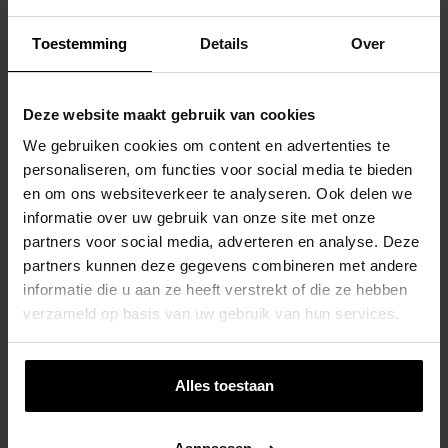
Toestemming
Details
Over
Deze website maakt gebruik van cookies
We gebruiken cookies om content en advertenties te
personaliseren, om functies voor social media te bieden
en om ons websiteverkeer te analyseren. Ook delen we
informatie over uw gebruik van onze site met onze
partners voor social media, adverteren en analyse. Deze
partners kunnen deze gegevens combineren met andere
informatie die u aan ze heeft verstrekt of die ze hebben
verzameld op basis van uw gebruik van hun services.
Alles toestaan
Houten Speelhuis Saloon Op Platform
Uitbreidbaar Met Glijbaan En
Aanbouwschommel- Prestige Garden