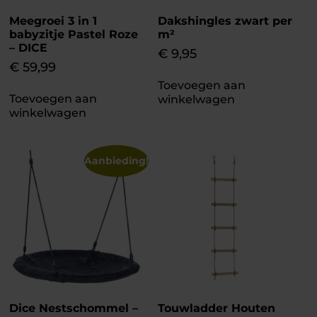
Meegroei 3 in 1
Dakshingles zwart per
babyzitje Pastel Roze
m²
– DICE
€
9,95
€
59,99
Toevoegen aan
Toevoegen aan
winkelwagen
winkelwagen
Aanbieding!
Dice Nestschommel –
Touwladder Houten