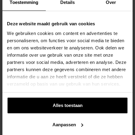
Toestemming
Details
Over
Veilig winkelen.
Deze website maakt gebruik van cookies
We gebruiken cookies om content en advertenties te
personaliseren, om functies voor social media te bieden
en om ons websiteverkeer te analyseren. Ook delen we
informatie over uw gebruik van onze site met onze
partners voor social media, adverteren en analyse. Deze
partners kunnen deze gegevens combineren met andere
informatie die u aan ze heeft verstrekt of die ze hebben
Dit vind je misschien ook
verzameld op basis van uw gebruik van hun services.
interessant
Alles toestaan
Aanpassen