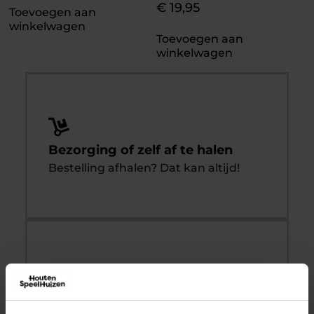
€
19,95
Toevoegen aan
winkelwagen
Toevoegen aan
winkelwagen
Bezorging of zelf af te halen
Bestelling afhalen? Dat kan altijd!
Zekerheid met
Kopersbescherming