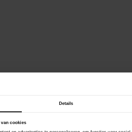
Blue Rabbit Pago
eeltoestellen
/ Blue Rabbit
Douglas
Details
Glijbaan kleur
 van cookies
ent en advertenties te personaliseren, om functies voor social