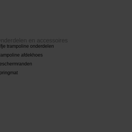
nderdelen en accessoires
lfje trampoline onderdelen
rampoline afdekhoes
eschermranden
pringmat