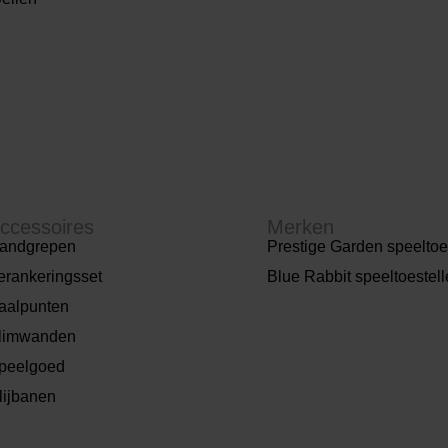
ccessoires
Merken
andgrepen
Prestige Garden speeltoe
erankeringsset
Blue Rabbit speeltoestel
aalpunten
limwanden
peelgoed
lijbanen