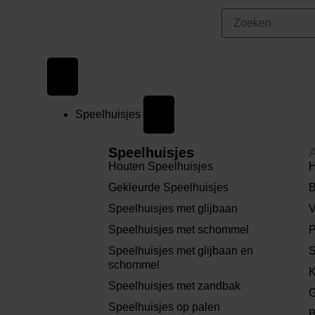
Speelhuisjes
Speelhuisjes
Houten Speelhuisjes
H
Gekleurde Speelhuisjes
B
Speelhuisjes met glijbaan
V
Speelhuisjes met schommel
P
Speelhuisjes met glijbaan en
S
schommel
K
Speelhuisjes met zandbak
G
Speelhuisjes op palen
B