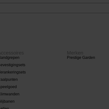
Accessoires
Merken
andgrepen
Prestige Garden
evestigingsets
erankeringsets
aalpunten
peelgoed
limwanden
lijbanen
ellen