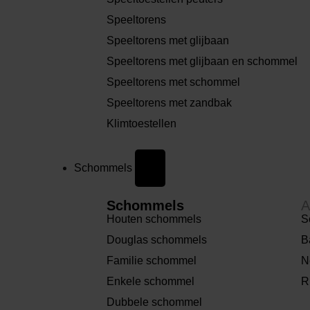
Speeltorens
Speeltorens met glijbaan
Speeltorens met glijbaan en schommel
Speeltorens met schommel
Speeltorens met zandbak
Klimtoestellen
Schommels
Schommels
A
Houten schommels
S
Douglas schommels
B
Familie schommel
N
Enkele schommel
R
Dubbele schommel