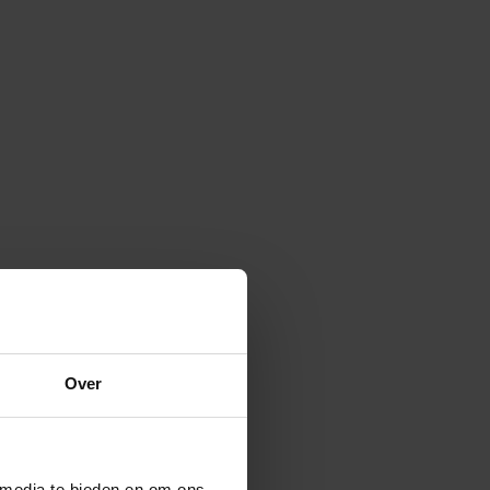
da speeltoren
Over
 media te bieden en om ons