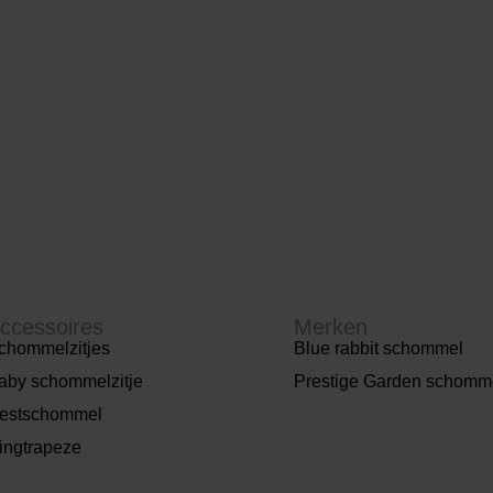
ccessoires
Merken
chommelzitjes
Blue rabbit schommel
aby schommelzitje
Prestige Garden schomm
estschommel
ingtrapeze