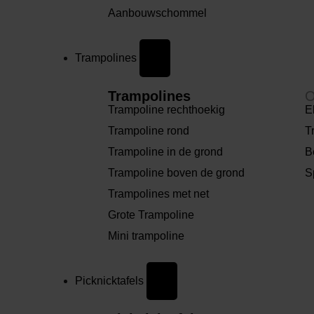
Aanbouwschommel
Trampolines
Trampolines
O
Trampoline rechthoekig
E
Trampoline rond
T
Trampoline in de grond
B
Trampoline boven de grond
S
Trampolines met net
Grote Trampoline
Mini trampoline
Picknicktafels