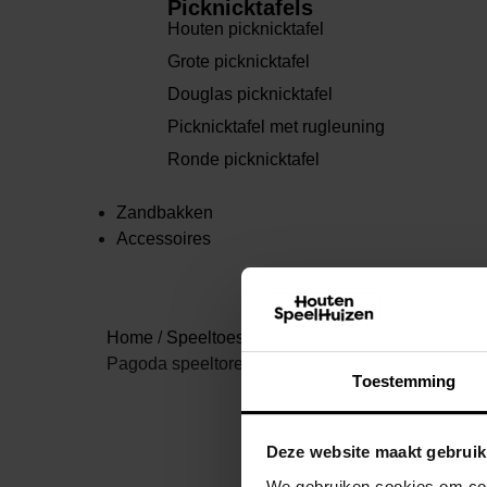
Picknicktafels
Houten picknicktafel
Grote picknicktafel
Douglas picknicktafel
Picknicktafel met rugleuning
Ronde picknicktafel
Zandbakken
Accessoires
Home
/
Speeltoestellen
/
Merken
/
Blue Rabbit sp
Pagoda speeltoren Douglas
Toestemming
Deze website maakt gebruik
We gebruiken cookies om cont