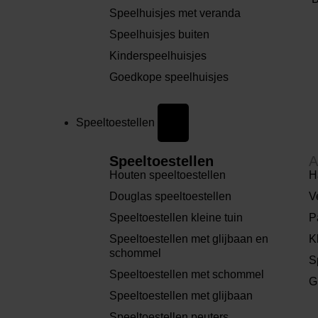
Speelhuisjes met veranda
Speelhuisjes buiten
Kinderspeelhuisjes
Goedkope speelhuisjes
Speeltoestellen
Speeltoestellen
A
Houten speeltoestellen
H
Douglas speeltoestellen
V
Speeltoestellen kleine tuin
P
Speeltoestellen met glijbaan en
K
schommel
S
Speeltoestellen met schommel
G
Speeltoestellen met glijbaan
Speeltoestellen peuters