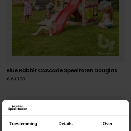
Blue Rabbit Cascade Speeltoren Douglas
€
649,00
Toestemming
Details
Over