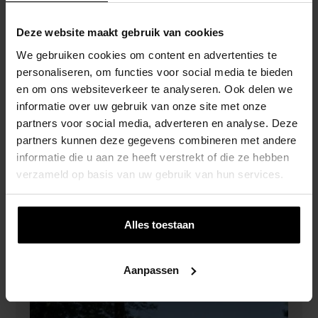
Deze website maakt gebruik van cookies
We gebruiken cookies om content en advertenties te
personaliseren, om functies voor social media te bieden
en om ons websiteverkeer te analyseren. Ook delen we
informatie over uw gebruik van onze site met onze
partners voor social media, adverteren en analyse. Deze
partners kunnen deze gegevens combineren met andere
informatie die u aan ze heeft verstrekt of die ze hebben
verzameld op basis van uw gebruik van hun services.
Blue Rabbit Crossfit Speeltoren
Alles toestaan
€
819,00
Aanpassen