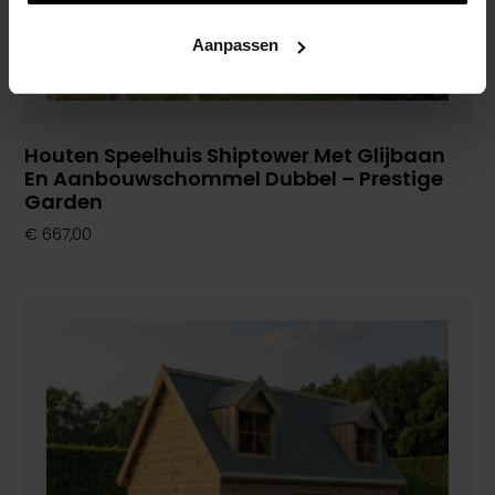
Aanpassen
Houten Speelhuis Shiptower Met Glijbaan
En Aanbouwschommel Dubbel – Prestige
Garden
€
667,00