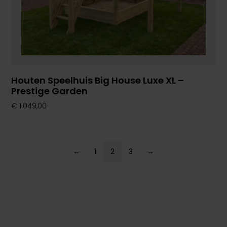
Houten Speelhuis Big House Luxe XL –
Prestige Garden
€
1.049,00
←
1
2
3
→