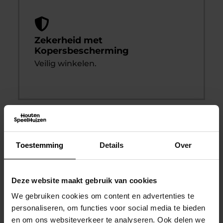
Zekerheid met
Kopersbescherming
Veilig winkelen.
Toestemming
Details
Over
Deze website maakt gebruik van cookies
Dit vind je misschien ook
interessant
We gebruiken cookies om content en advertenties te
personaliseren, om functies voor social media te bieden
en om ons websiteverkeer te analyseren. Ook delen we