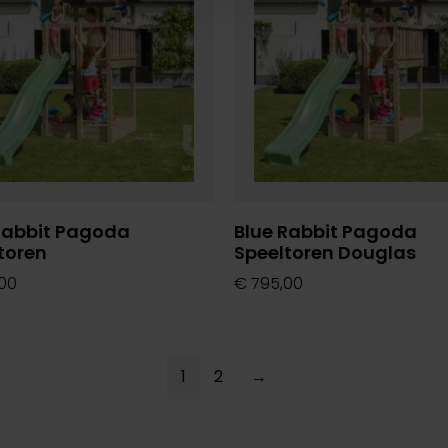
Rabbit Pagoda
Blue Rabbit Pagoda
toren
Speeltoren Douglas
00
€
795,00
1
2
→