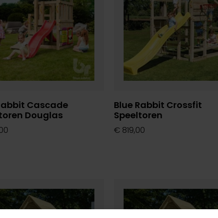
Rabbit Cascade
Blue Rabbit Crossfit
toren Douglas
Speeltoren
00
€
819,00