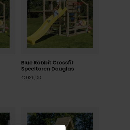
Blue Rabbit Crossfit
Speeltoren Douglas
€
935,00