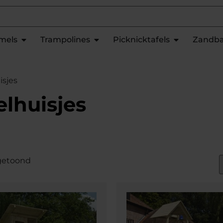
mels
Trampolines
Picknicktafels
Zandb
isjes
elhuisjes
 getoond