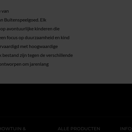
e van
van Buitenspeelgoed. Elk
 op avontuurlijke kinderen die
 een focus op duurzaamheid en kind
 vervaardigd met hoogwaardige
k bestand zijn tegen de verschillende
 ontworpen om jarenlang
HOWTUIN &
ALLE PRODUCTEN
INFO