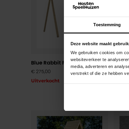
Toestemming
Deze website maakt gebruik
We gebruiken cookies om cont
websiteverkeer te analyseren
Blue Rabbit Freeswing
Blue 
media, adverteren en analys
Doug
€
275,00
verstrekt of die ze hebben v
€
579,
Uitverkocht