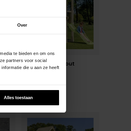
Over
 media te bieden en om ons
ze partners voor social
ltoren
Blue Rabbit Lookout
nformatie die u aan ze heeft
Speeltoren
€
629,00
Alles toestaan