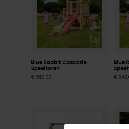
Blue Rabbit Cascade
Blue 
Speeltoren
Speel
€
559,00
€
649,