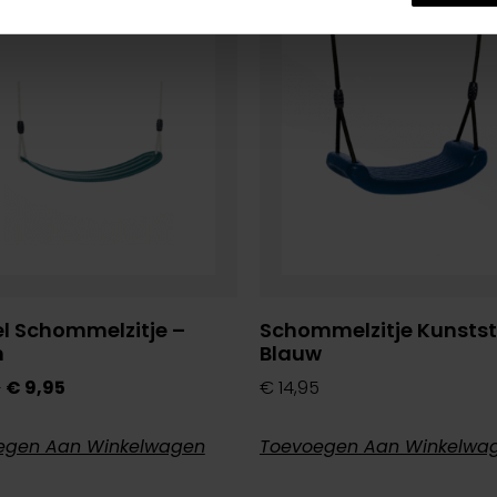
ieding!
l Schommelzitje –
Schommelzitje Kunstst
n
Blauw
5
€
9,95
€
14,95
egen Aan Winkelwagen
Toevoegen Aan Winkelwa