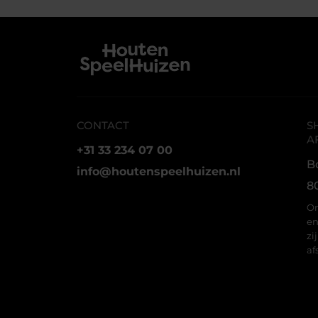
CONTACT
S
A
+31 33 234 07 00
B
info@houtenspeelhuizen.nl
8
On
en
zi
af