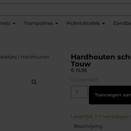
mels
Trampolines
Picknicktafels
Zandb
Hardhouten sch
lzitjes
/ Hardhouten
Touw
€
15,95
Op voorraad
Toevoegen aa
Levertijd: 2-7 werkdagen
Beschrijving