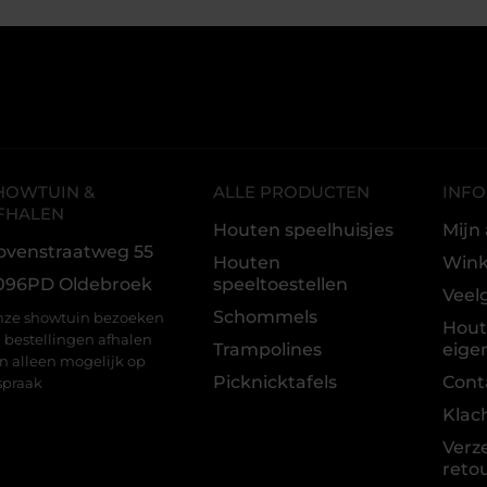
HOWTUIN &
ALLE PRODUCTEN
INFO
FHALEN
Houten speelhuisjes
Mijn
ovenstraatweg 55
Houten
Win
096PD Oldebroek
speeltoestellen
Veel
Schommels
ze showtuin bezoeken
Hou
 bestellingen afhalen
Trampolines
eige
jn alleen mogelijk op
Picknicktafels
Cont
spraak
Klac
Verz
reto