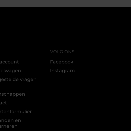
VOLG ONS
 account
Facebook
kelwagen
Instagram
gestelde vragen
t
nschappen
act
htenformulier
enden en
urneren