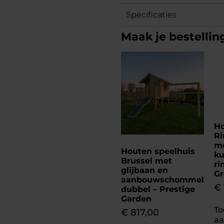
Specificaties
Maak je bestellin
H
Ri
m
Houten speelhuis
ku
Brussel met
ri
glijbaan en
Gr
aanbouwschommel
€
dubbel – Prestige
Garden
To
€
817,00
a