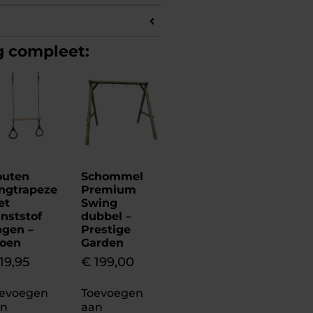
g compleet:
outen
Schommel
ngtrapeze
Premium
et
Swing
nststof
dubbel –
ngen –
Prestige
oen
Garden
19,95
€
199,00
evoegen
Toevoegen
an
aan