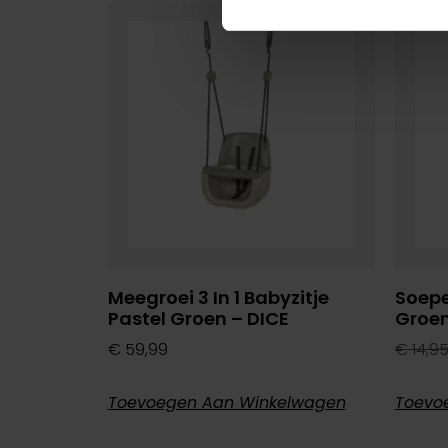
Aanb
Meegroei 3 In 1 Babyzitje
Soepe
Pastel Groen – DICE
Groe
€
59,99
€
14,9
Toevoegen Aan Winkelwagen
Toevo