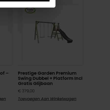
of –
Prestige Garden Premium
Swing Dubbel + Platform Incl
Gratis Glijbaan
€
379,00
gen
Toevoegen Aan Winkelwagen