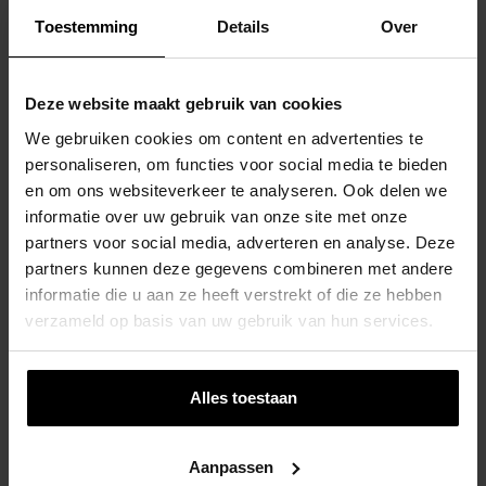
Toestemming
Details
Over
Kinderpicknicktafel Vierkant 125x125cm
Deze website maakt gebruik van cookies
€
328,00
We gebruiken cookies om content en advertenties te
Toevoegen Aan Winkelwagen
personaliseren, om functies voor social media te bieden
en om ons websiteverkeer te analyseren. Ook delen we
informatie over uw gebruik van onze site met onze
partners voor social media, adverteren en analyse. Deze
partners kunnen deze gegevens combineren met andere
informatie die u aan ze heeft verstrekt of die ze hebben
Rolstoelpicknicktafel 230x160cm
verzameld op basis van uw gebruik van hun services.
€
520,00
Toevoegen Aan Winkelwagen
Alles toestaan
Aanpassen