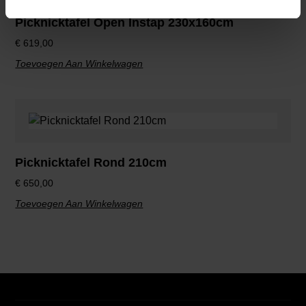
Picknicktafel Open Instap 230x160cm
€
619,00
Toevoegen Aan Winkelwagen
Picknicktafel Rond 210cm
€
650,00
Toevoegen Aan Winkelwagen