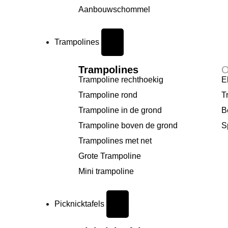
Aanbouwschommel
Trampolines
Trampolines
O
Trampoline rechthoekig
E
Trampoline rond
T
Trampoline in de grond
B
Trampoline boven de grond
S
Trampolines met net
Grote Trampoline
Mini trampoline
Picknicktafels