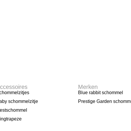
ccessoires
Merken
chommelzitjes
Blue rabbit schommel
aby schommelzitje
Prestige Garden schomm
estschommel
ingtrapeze