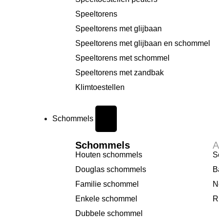
Speeltorens
Speeltorens met glijbaan
Speeltorens met glijbaan en schommel
Speeltorens met schommel
Speeltorens met zandbak
Klimtoestellen
Schommels
Schommels
A
Houten schommels
S
Douglas schommels
B
Familie schommel
N
Enkele schommel
R
Dubbele schommel