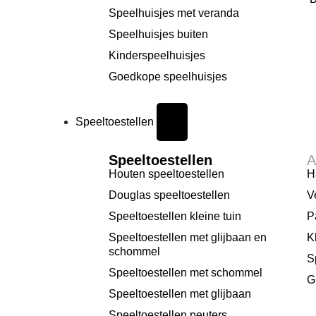
Speelhuisjes met veranda
Speelhuisjes buiten
Kinderspeelhuisjes
Goedkope speelhuisjes
Speeltoestellen
Speeltoestellen
A
Houten speeltoestellen
H
Douglas speeltoestellen
V
Speeltoestellen kleine tuin
P
Speeltoestellen met glijbaan en
K
schommel
S
Speeltoestellen met schommel
G
Speeltoestellen met glijbaan
Speeltoestellen peuters