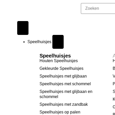
Speelhuisjes
Speelhuisjes
Houten Speelhuisjes
H
Gekleurde Speelhuisjes
B
Speelhuisjes met glijbaan
V
Speelhuisjes met schommel
P
Speelhuisjes met glijbaan en
S
schommel
K
Speelhuisjes met zandbak
G
Speelhuisjes op palen
B