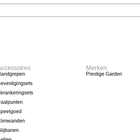
Accessoires
Merken
andgrepen
Prestige Garden
evestigingsets
erankeringsets
aalpunten
peelgoed
limwanden
lijbanen
ellen