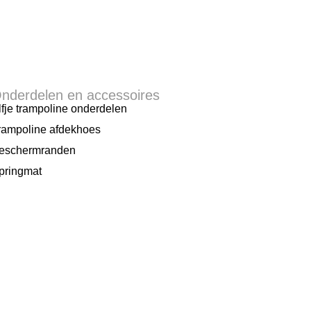
nderdelen en accessoires
lfje trampoline onderdelen
rampoline afdekhoes
eschermranden
pringmat