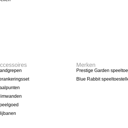
ccessoires
Merken
andgrepen
Prestige Garden speeltoe
erankeringsset
Blue Rabbit speeltoestel
aalpunten
limwanden
peelgoed
lijbanen