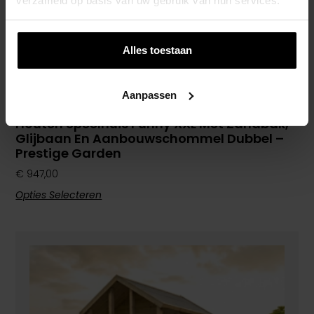
verzameld op basis van uw gebruik van hun services.
Alles toestaan
Aanpassen
Houten Speelhuis Funny XXL Met Zandbak,
Glijbaan En Aanbouwschommel Dubbel –
Prestige Garden
€
947,00
Opties Selecteren