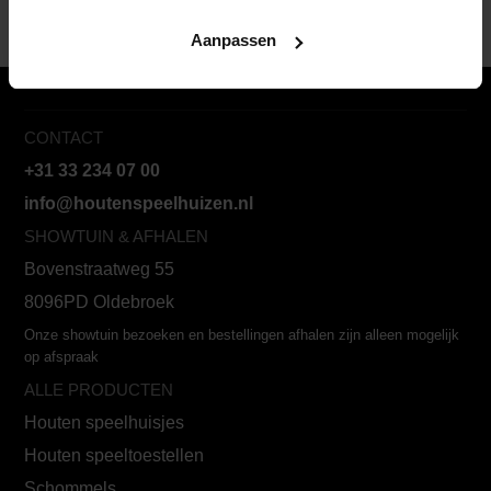
Aanpassen
CONTACT
+31 33 234 07 00
info@houtenspeelhuizen.nl
SHOWTUIN & AFHALEN
Bovenstraatweg 55
8096PD Oldebroek
Onze showtuin bezoeken en bestellingen afhalen zijn alleen mogelijk
op afspraak
ALLE PRODUCTEN
Houten speelhuisjes
Houten speeltoestellen
Schommels