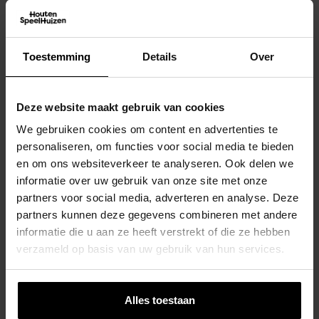
Toestemming
Details
Over
Houten Speelhuis Saloon Op Platform
Deze website maakt gebruik van cookies
Uitbreidbaar Met Glijbaan En
We gebruiken cookies om content en advertenties te
Aanbouwschommel- Prestige Garden
personaliseren, om functies voor social media te bieden
€
699,00
en om ons websiteverkeer te analyseren. Ook delen we
informatie over uw gebruik van onze site met onze
partners voor social media, adverteren en analyse. Deze
partners kunnen deze gegevens combineren met andere
informatie die u aan ze heeft verstrekt of die ze hebben
verzameld op basis van uw gebruik van hun services.
Alles toestaan