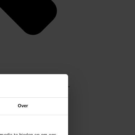
Over
 media te bieden en om ons