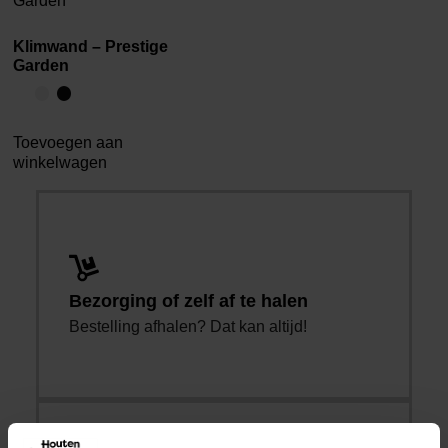
Klimwand – Prestige
Garden
Toevoegen aan
winkelwagen
Bezorging of zelf af te halen
Bestelling afhalen? Dat kan altijd!