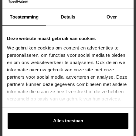
Toestemming
Details
Over
Zekerheid met Kopersbescherming
Veilig winkelen.
Deze website maakt gebruik van cookies
We gebruiken cookies om content en advertenties te
personaliseren, om functies voor social media te bieden
en om ons websiteverkeer te analyseren. Ook delen we
informatie over uw gebruik van onze site met onze
partners voor social media, adverteren en analyse. Deze
partners kunnen deze gegevens combineren met andere
informatie die u aan ze heeft verstrekt of die ze hebben
verzameld op basis van uw gebruik van hun services.
Dit vind je misschien ook
interessant
Alles toestaan