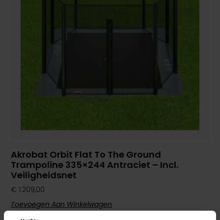
Akrobat Orbit Flat To The Ground
Trampoline 335×244 Antraciet – Incl.
Veiligheidsnet
€
1.209,00
Toevoegen Aan Winkelwagen