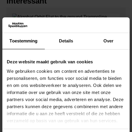
interessant
Toestemming
Details
Over
Akrobat Orbit Flat To The Ground Trampoline
380×250 Antraciet – Incl. Veiligheidsnet
€
1.139,67
Deze website maakt gebruik van cookies
Toevoegen Aan Winkelwagen
We gebruiken cookies om content en advertenties te
personaliseren, om functies voor social media te bieden
en om ons websiteverkeer te analyseren. Ook delen we
informatie over uw gebruik van onze site met onze
partners voor social media, adverteren en analyse. Deze
partners kunnen deze gegevens combineren met andere
informatie die u aan ze heeft verstrekt of die ze hebben
Akrobat Orbit Flat To The Ground Trampoline
verzameld op basis van uw gebruik van hun services.
380×250 Groen
€
908,26