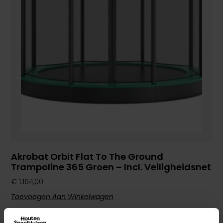
Akrobat Orbit Flat To The Ground
Trampoline 365 Groen – Incl. Veiligheidsnet
€
1.164,00
Toevoegen Aan Winkelwagen