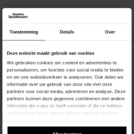
Schommelzitje Kunststof – Blauw
Toestemming
Details
Over
€
14,95
Deze website maakt gebruik van cookies
We gebruiken cookies om content en advertenties te
personaliseren, om functies voor social media te bieden
en om ons websiteverkeer te analyseren. Ook delen we
informatie over uw gebruik van onze site met onze
Schommelzitje Kunststof – Geel
partners voor social media, adverteren en analyse. Deze
€
14,95
partners kunnen deze gegevens combineren met andere
informatie die u aan ze heeft verstrekt of die ze hebben
verzameld op basis van uw gebruik van hun services.