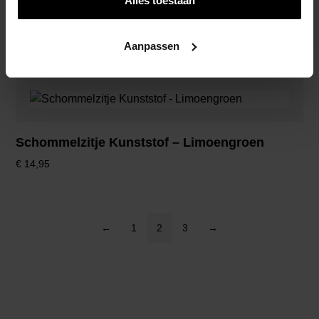
Alles toestaan
Schommelzitje Kunststof – Groen
€
14,95
Aanpassen
Schommelzitje Kunststof – Limoengroen
€
14,95
←
1
2
3
→