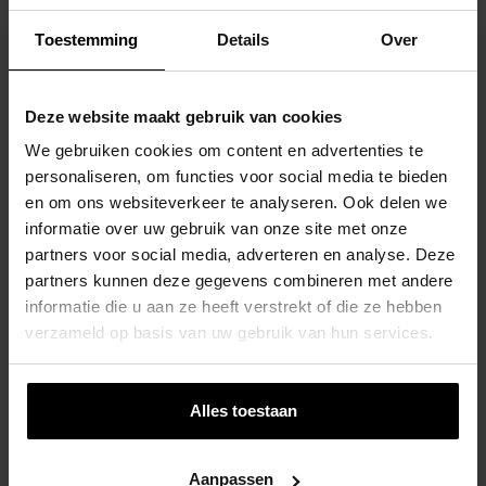
Toestemming
Details
Over
Meegroei 3 In 1 Babyzitje Antraciet – DICE
€
59,99
Uitverkocht
Deze website maakt gebruik van cookies
Lees Verder
We gebruiken cookies om content en advertenties te
personaliseren, om functies voor social media te bieden
en om ons websiteverkeer te analyseren. Ook delen we
informatie over uw gebruik van onze site met onze
partners voor social media, adverteren en analyse. Deze
partners kunnen deze gegevens combineren met andere
Touwladder Houten Sporten – 5 Sporten
informatie die u aan ze heeft verstrekt of die ze hebben
verzameld op basis van uw gebruik van hun services.
€
19,95
Toevoegen Aan Winkelwagen
Alles toestaan
Aanpassen