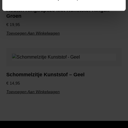
Houten Ringtrapeze Met Kunststof Ringen –
Groen
€
19,95
Toevoegen Aan Winkelwagen
Schommelzitje Kunststof – Geel
€
14,95
Toevoegen Aan Winkelwagen