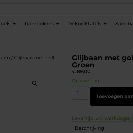
mels
Trampolines
Picknicktafels
Zandb
Glijbaan met go
banen
/ Glijbaan met golf
Groen
€
89,00
Op voorraad
Toevoegen aa
Levertijd: 2-7 werkdagen
Beschrijving