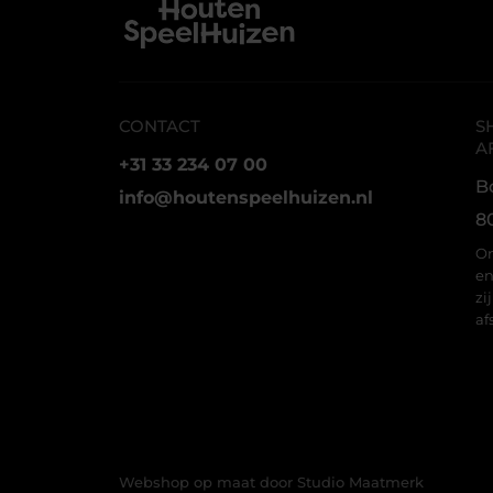
CONTACT
S
A
+31 33 234 07 00
B
info@houtenspeelhuizen.nl
8
On
en
zi
af
Webshop op maat door Studio Maatmerk