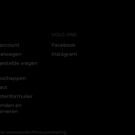
VOLG ONS
 account
Facebook
kelwagen
Instagram
gestelde vragen
t
nschappen
act
htenformulier
enden en
urneren
ne voorwaarden
Privacyverklaring