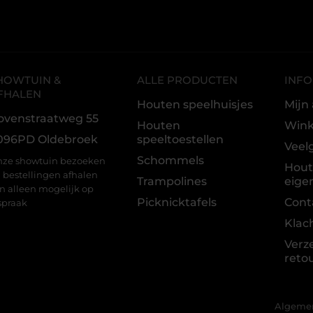
HOWTUIN &
ALLE PRODUCTEN
INFO
FHALEN
Houten speelhuisjes
Mijn
ovenstraatweg 55
Houten
Win
096PD Oldebroek
speeltoestellen
Veel
Schommels
ze showtuin bezoeken
Hou
 bestellingen afhalen
Trampolines
eige
jn alleen mogelijk op
Picknicktafels
Cont
spraak
Klac
Verz
reto
Algeme