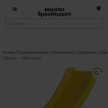
0
Home
/
Speeltoestellen
/
Accessoires
/
Glijbanen
/ Glij
130 cm – H600 Geel