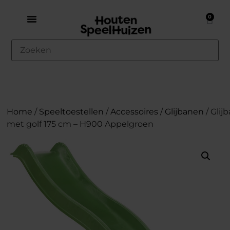
0
Home
/
Speeltoestellen
/
Accessoires
/
Glijbanen
/ Glij
met golf 175 cm – H900 Appelgroen