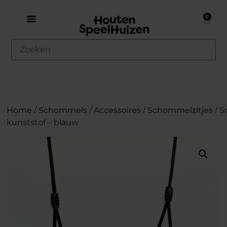
0
Home
/
Schommels
/
Accessoires
/
Schommelzitjes
/ S
kunststof – blauw