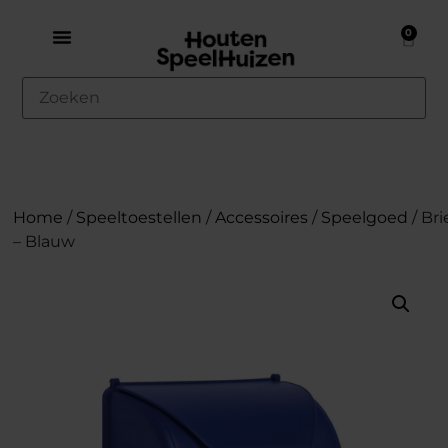
0
Home
/
Speeltoestellen
/
Accessoires
/
Speelgoed
/ Br
– Blauw