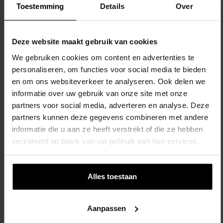
Toestemming
Details
Over
Brievenbus – Blauw
Toevoegen Aan Winkelwagen
Deze website maakt gebruik van cookies
We gebruiken cookies om content en advertenties te
personaliseren, om functies voor social media te bieden
en om ons websiteverkeer te analyseren. Ook delen we
informatie over uw gebruik van onze site met onze
partners voor social media, adverteren en analyse. Deze
Stuurwiel Boot – Geel
partners kunnen deze gegevens combineren met andere
informatie die u aan ze heeft verstrekt of die ze hebben
verzameld op basis van uw gebruik van hun services.
Toevoegen Aan Winkelwagen
Alles toestaan
Aanpassen
Klein Bootstuur – Rood