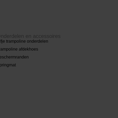
nderdelen en accessoires
lfje trampoline onderdelen
rampoline afdekhoes
eschermranden
pringmat