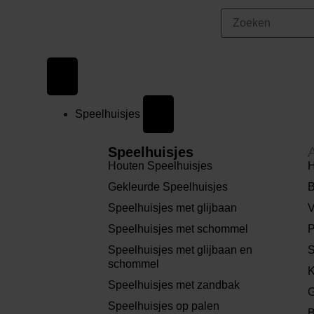
Speelhuisjes
Speelhuisjes
Houten Speelhuisjes
H
Gekleurde Speelhuisjes
B
Speelhuisjes met glijbaan
V
Speelhuisjes met schommel
P
Speelhuisjes met glijbaan en
S
schommel
K
Speelhuisjes met zandbak
G
Speelhuisjes op palen
B