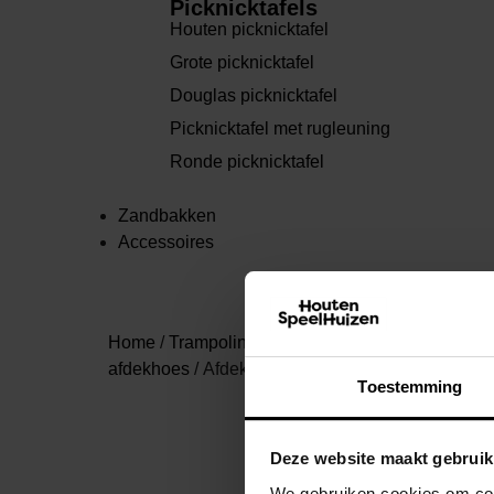
Picknicktafels
Houten picknicktafel
Grote picknicktafel
Douglas picknicktafel
Picknicktafel met rugleuning
Ronde picknicktafel
Zandbakken
Accessoires
Home
/
Trampolines
/
Onderdelen en accessoire
afdekhoes
/ Afdekhoes Flat to the ground trampo
Toestemming
Deze website maakt gebruik
We gebruiken cookies om cont