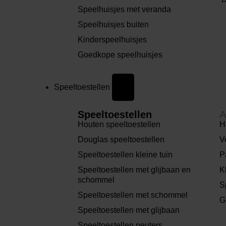
Speelhuisjes met veranda
Speelhuisjes buiten
Kinderspeelhuisjes
Goedkope speelhuisjes
Speeltoestellen
Speeltoestellen
A
Houten speeltoestellen
H
Douglas speeltoestellen
V
Speeltoestellen kleine tuin
P
Speeltoestellen met glijbaan en
K
schommel
S
Speeltoestellen met schommel
G
Speeltoestellen met glijbaan
Speeltoestellen peuters