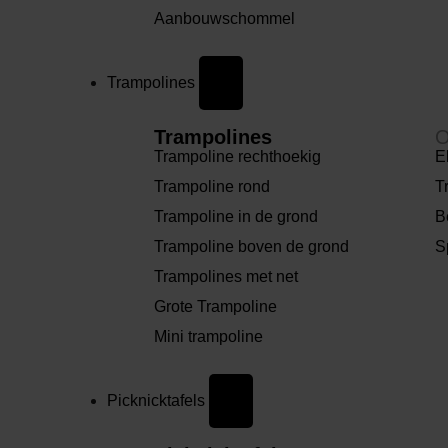
Aanbouwschommel
Trampolines
Trampolines
O
Trampoline rechthoekig
E
Trampoline rond
T
Trampoline in de grond
B
Trampoline boven de grond
S
Trampolines met net
Grote Trampoline
Mini trampoline
Picknicktafels