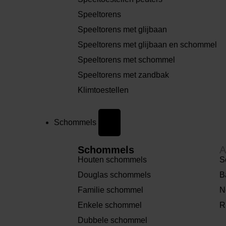
Speeltorens
Speeltorens met glijbaan
Speeltorens met glijbaan en schommel
Speeltorens met schommel
Speeltorens met zandbak
Klimtoestellen
Schommels
Schommels
A
Houten schommels
S
Douglas schommels
B
Familie schommel
N
Enkele schommel
R
Dubbele schommel