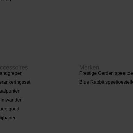
ccessoires
Merken
andgrepen
Prestige Garden speeltoe
erankeringsset
Blue Rabbit speeltoestel
aalpunten
limwanden
peelgoed
lijbanen