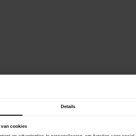
Afdekhoes Flat to
s
/
Trampoline
trampoline 380×2
line 380×250 cm
Details
Toevoegen aan 
 van cookies
ent en advertenties te personaliseren, om functies voor social