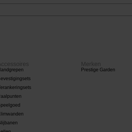
Accessoires
Merken
andgrepen
Prestige Garden
evestigingsets
erankeringsets
aalpunten
peelgoed
limwanden
lijbanen
ellen