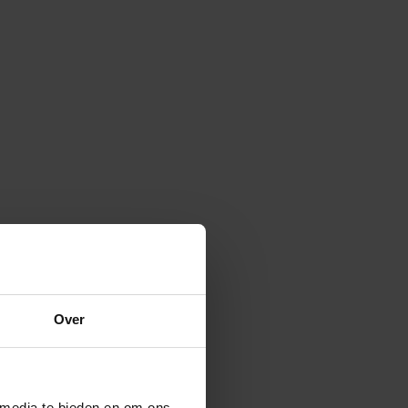
 the ground
50 cm
Over
winkelwagen
 media te bieden en om ons