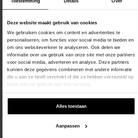
Toestemming
Details
Over
Deze website maakt gebruik van cookies
We gebruiken cookies om content en advertenties te
personaliseren, om functies voor social media te bieden en
om ons websiteverkeer te analyseren. Ook delen we
informatie over uw gebruik van onze site met onze partners
voor social media, adverteren en analyse. Deze partners
@Net – Polyprop Klimnet Met Ankers – Blue
kunnen deze gegevens combineren met andere informatie
Rabbit
die u aan ze heeft verstrekt of die ze hebben verzameld op
€
68,99
basis van uw gebruik van hun services.
Toevoegen Aan Winkelwagen
Alles toestaan
Aanpassen