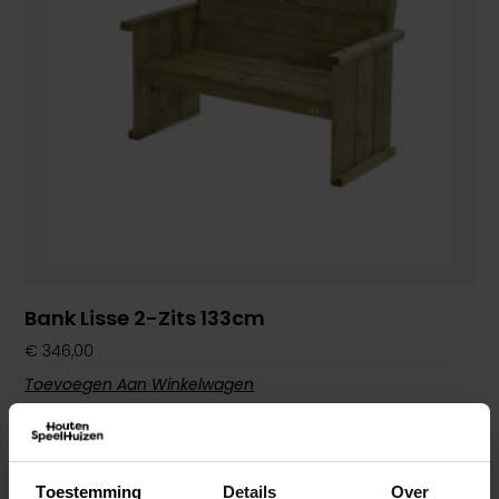
Bank Lisse 2-Zits 133cm
€
346,00
Toevoegen Aan Winkelwagen
Toestemming
Details
Over