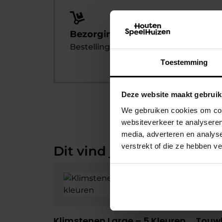
Bezorging of zelf af te halen
Bestelling afhalen? Dat kan altijd!
Toestemming
Deze website maakt gebruik
We gebruiken cookies om cont
websiteverkeer te analyseren
media, adverteren en analys
verstrekt of die ze hebben v
Dit vind je misschien ook
Klimstenen Large – 5 Kleuren
Touwl