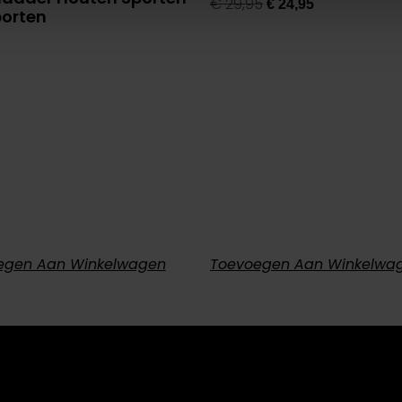
€
29,95
€
24,95
porten
5
egen Aan Winkelwagen
Toevoegen Aan Winkelwa