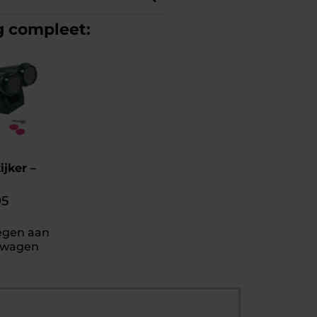
g compleet:
ijker –
95
egen aan
lwagen