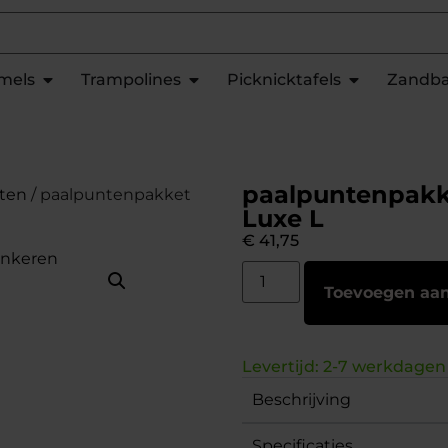
mels
Trampolines
Picknicktafels
Zandb
paalpuntenpakk
ten
/ paalpuntenpakket
Luxe L
€
41,75
Toevoegen aa
Levertijd: 2-7 werkdagen
Beschrijving
Specificaties