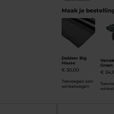
Maak je bestellin
Dakleer Big
Verrek
House
Groen
€
50,00
€
24,
Toevoegen aan
Toevo
winkelwagen
winke