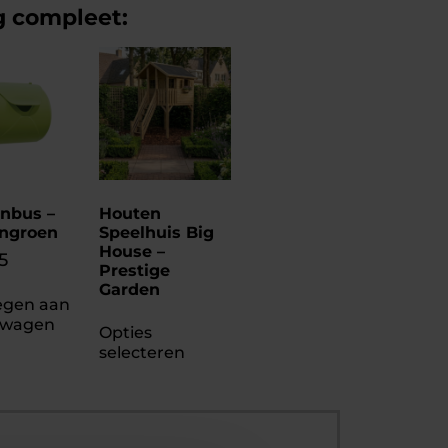
g compleet:
enbus –
Houten
ngroen
Speelhuis Big
House –
5
Prestige
Garden
egen aan
lwagen
Opties
selecteren