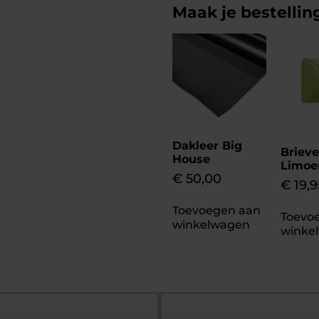
Maak je bestellin
Dakleer Big
Briev
House
Limoe
€
50,00
€
19,9
Toevoegen aan
Toevo
winkelwagen
winke