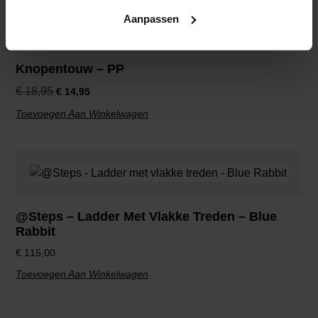
Aanbieding!
Aanpassen
Knopentouw – PP
€
18,95
€
14,95
Toevoegen Aan Winkelwagen
@Steps – Ladder Met Vlakke Treden – Blue
Rabbit
€
115,00
Toevoegen Aan Winkelwagen