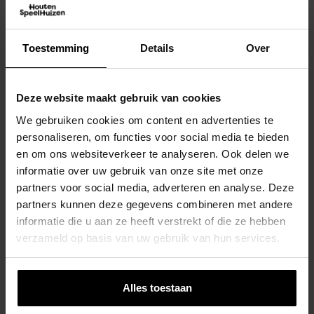
Toestemming
Details
Over
Speeltoren Junior One – Prestige Garden
Deze website maakt gebruik van cookies
€
129,00
We gebruiken cookies om content en advertenties te
personaliseren, om functies voor social media te bieden
Opties Selecteren
en om ons websiteverkeer te analyseren. Ook delen we
informatie over uw gebruik van onze site met onze
partners voor social media, adverteren en analyse. Deze
partners kunnen deze gegevens combineren met andere
informatie die u aan ze heeft verstrekt of die ze hebben
KBT Klimtouw Zonder Knopen
verzameld op basis van uw gebruik van hun services.
€
14,95
Toevoegen Aan Winkelwagen
Alles toestaan