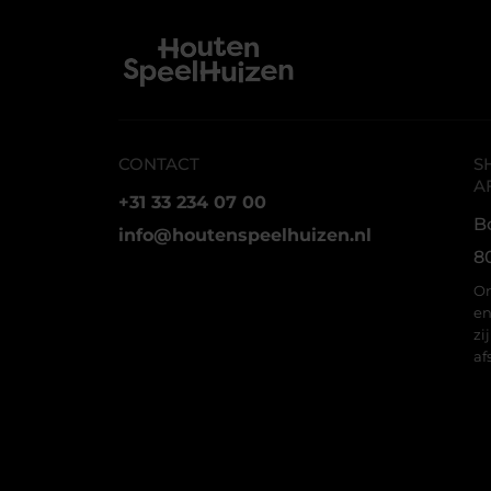
CONTACT
S
A
+31 33 234 07 00
B
info@houtenspeelhuizen.nl
8
On
en
zi
af