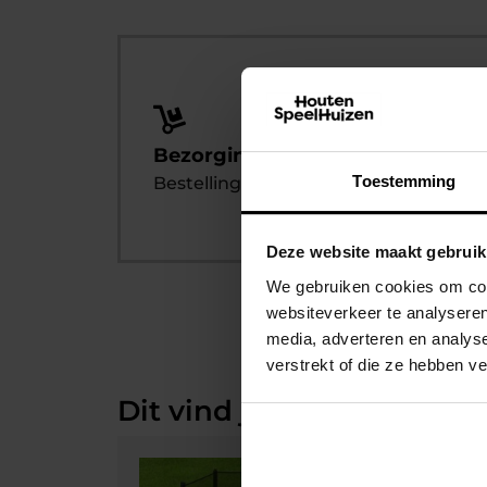
Bezorging of zelf af te halen
Toestemming
Bestelling afhalen? Dat kan altijd!
Deze website maakt gebruik
We gebruiken cookies om cont
websiteverkeer te analyseren
media, adverteren en analys
verstrekt of die ze hebben v
Dit vind je misschien ook