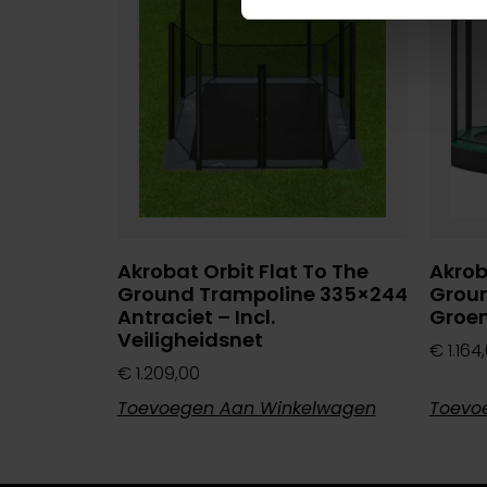
Akrobat Orbit Flat To The
Akrob
Ground Trampoline 335×244
Groun
Antraciet – Incl.
Groen
Veiligheidsnet
€
1.164
€
1.209,00
Toevoegen Aan Winkelwagen
Toevo