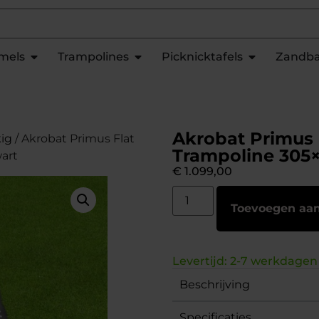
mels
Trampolines
Picknicktafels
Zandb
Akrobat Primus 
ig
/ Akrobat Primus Flat
Trampoline 305×
art
€
1.099,00
Toevoegen aa
Levertijd: 2-7 werkdagen
Beschrijving
Specificaties