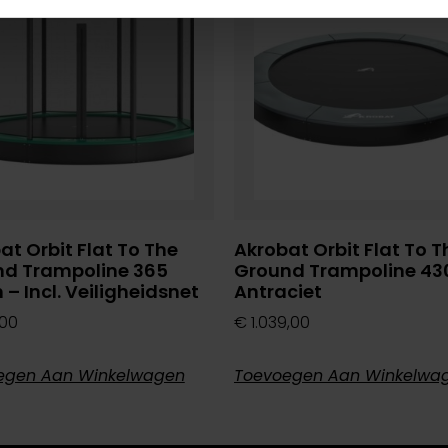
at Orbit Flat To The
Akrobat Orbit Flat To T
d Trampoline 365
Ground Trampoline 43
 – Incl. Veiligheidsnet
Antraciet
,00
€
1.039,00
egen Aan Winkelwagen
Toevoegen Aan Winkelwa