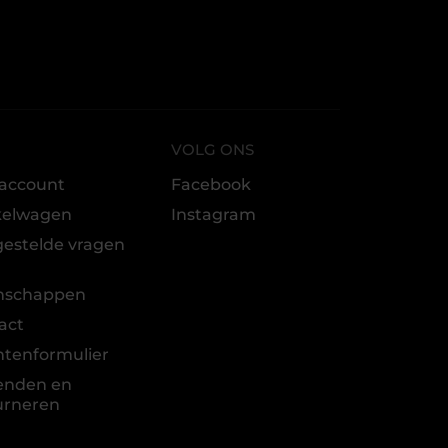
VOLG ONS
 account
Facebook
kelwagen
Instagram
gestelde vragen
t
nschappen
act
htenformulier
enden en
urneren