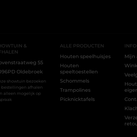
HOWTUIN &
ALLE PRODUCTEN
INFO
FHALEN
Houten speelhuisjes
Mijn
ovenstraatweg 55
Houten
Win
096PD Oldebroek
speeltoestellen
Veel
Schommels
ze showtuin bezoeken
Hou
 bestellingen afhalen
Trampolines
eige
jn alleen mogelijk op
Picknicktafels
Cont
spraak
Klac
Verz
reto