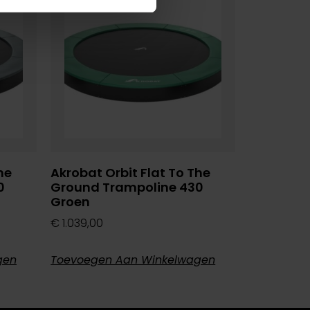
he
Akrobat Orbit Flat To The
0
Ground Trampoline 430
Groen
€
1.039,00
gen
Toevoegen Aan Winkelwagen