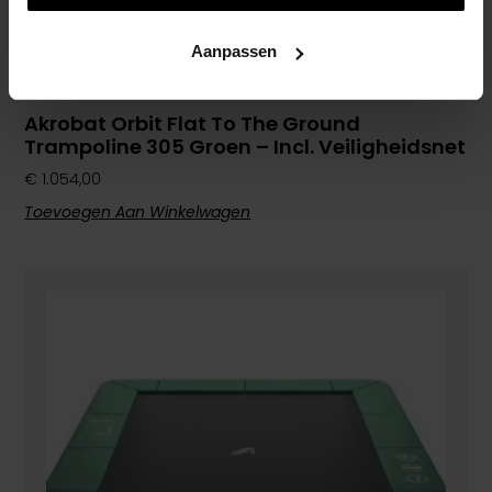
Aanpassen
Akrobat Orbit Flat To The Ground
Trampoline 305 Groen – Incl. Veiligheidsnet
€
1.054,00
Toevoegen Aan Winkelwagen