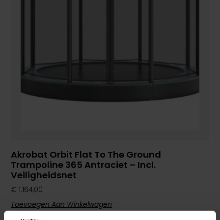
Akrobat Orbit Flat To The Ground
Trampoline 365 Antraciet – Incl.
Veiligheidsnet
€
1.164,00
Toevoegen Aan Winkelwagen