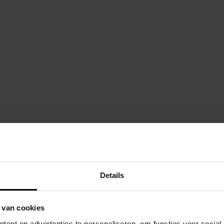
Akrobat Orbit Fla
robat Orbit Flat to the ground
Trampoline 335×24
Details
Veiligheidsnet
 van cookies
Toevoegen aan 
ent en advertenties te personaliseren, om functies voor social