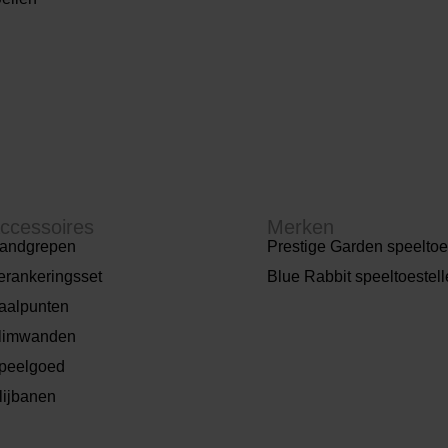
ccessoires
Merken
andgrepen
Prestige Garden speeltoe
erankeringsset
Blue Rabbit speeltoestel
aalpunten
limwanden
peelgoed
lijbanen