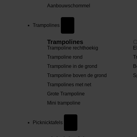
Aanbouwschommel
Trampolines
Trampolines
O
Trampoline rechthoekig
E
Trampoline rond
T
Trampoline in de grond
B
Trampoline boven de grond
S
Trampolines met net
Grote Trampoline
Mini trampoline
Picknicktafels