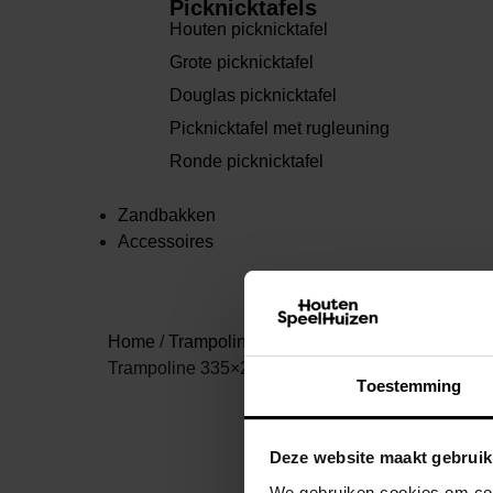
Picknicktafels
Houten picknicktafel
Grote picknicktafel
Douglas picknicktafel
Picknicktafel met rugleuning
Ronde picknicktafel
Zandbakken
Accessoires
Home
/
Trampolines
/
Trampoline rechthoekig
/ Ak
Trampoline 335×244 Groen – Incl. Veiligheidsnet
Toestemming
Deze website maakt gebruik
We gebruiken cookies om cont