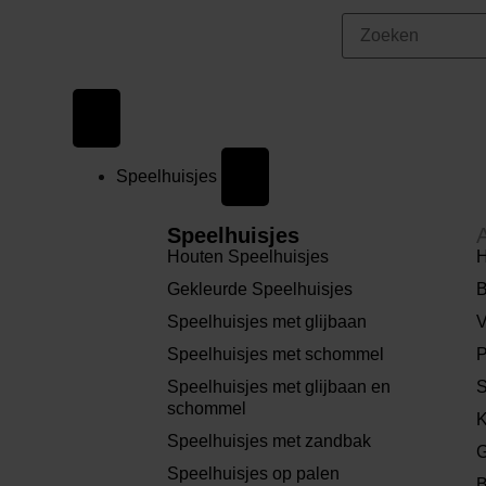
Speelhuisjes
Speelhuisjes
Houten Speelhuisjes
H
Gekleurde Speelhuisjes
B
Speelhuisjes met glijbaan
V
Speelhuisjes met schommel
P
Speelhuisjes met glijbaan en
S
schommel
K
Speelhuisjes met zandbak
G
Speelhuisjes op palen
B