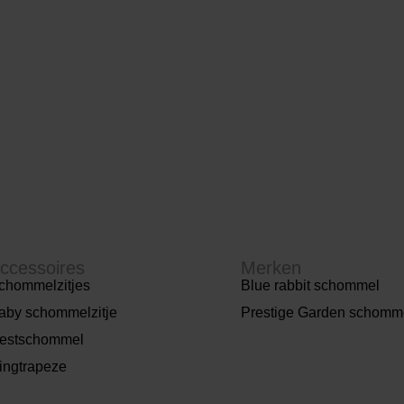
ccessoires
Merken
chommelzitjes
Blue rabbit schommel
aby schommelzitje
Prestige Garden schomm
estschommel
ingtrapeze