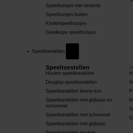
Speelhuisjes met veranda
Speelhuisjes buiten
Kinderspeelhuisjes
Goedkope speelhuisjes
Speeltoestellen
Speeltoestellen
A
Houten speeltoestellen
H
Douglas speeltoestellen
V
Speeltoestellen kleine tuin
P
Speeltoestellen met glijbaan en
K
schommel
S
Speeltoestellen met schommel
G
Speeltoestellen met glijbaan
Speeltoestellen peuters