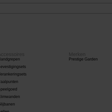
Accessoires
Merken
andgrepen
Prestige Garden
evestigingsets
erankeringsets
aalpunten
peelgoed
limwanden
lijbanen
ellen