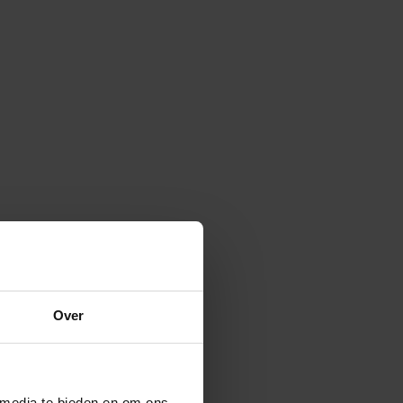
t to the ground
4 Groen – Incl.
Over
winkelwagen
 media te bieden en om ons