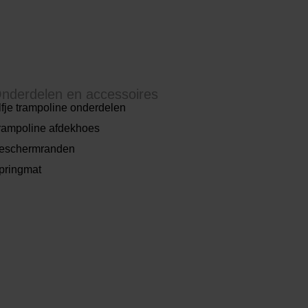
nderdelen en accessoires
lfje trampoline onderdelen
rampoline afdekhoes
eschermranden
pringmat