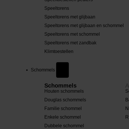
Speeltorens
Speeltorens met glijbaan
Speeltorens met glijbaan en schommel
Speeltorens met schommel
Speeltorens met zandbak
Klimtoestellen
Schommels
Schommels
A
Houten schommels
S
Douglas schommels
B
Familie schommel
N
Enkele schommel
R
Dubbele schommel